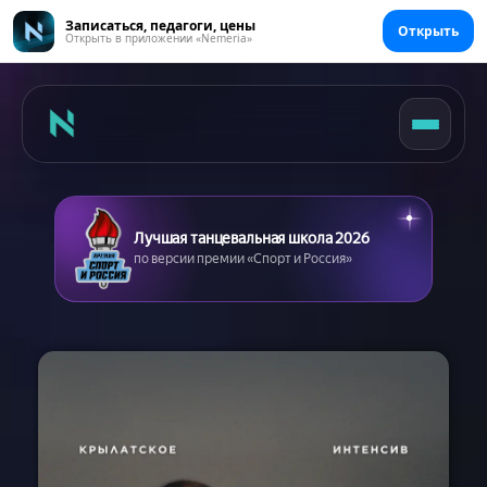
Записаться, педагоги, цены
Открыть
Открыть в приложении «Nemeria»
Лучшая танцевальная школа 2026
по версии премии «Спорт и Россия»
Главная
Цены
Абонементы
Аренда зала
Сертификаты
Съемка танцев
Девичник