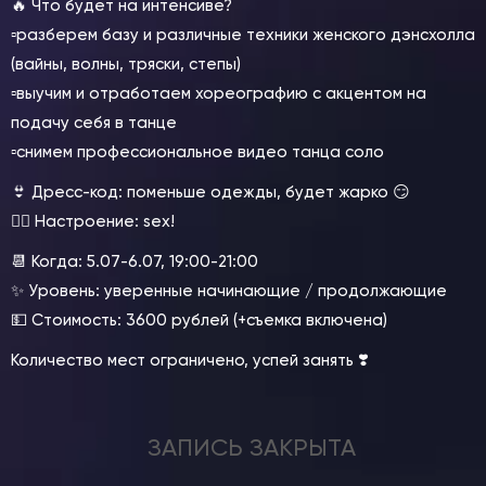
🔥 Что будет на интенсиве?
▫️разберем базу и различные техники женского дэнсхолла
(вайны, волны, тряски, степы)
▫️выучим и отработаем хореографию с акцентом на
подачу себя в танце
▫️снимем профессиональное видео танца соло
👙 Дресс-код: поменьше одежды, будет жарко 😏
❤️‍🔥 Настроение: sex!
📆 Когда: 5.07-6.07, 19:00-21:00
✨ Уровень: уверенные начинающие / продолжающие
💵 Стоимость: 3600 рублей (+съемка включена)
Количество мест ограничено, успей занять ❣️
ЗАПИСЬ ЗАКРЫТА