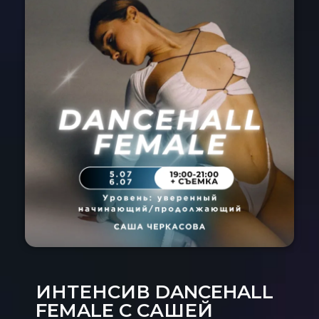
Расписание
Спец-курсы
Курсы с нуля
Групповые
Сочи 2024
Направления
Детские 5+
Взрослые 16+
Сочи 2024
Лагерь дети
Контакты
Приложение
Online
ИНТЕНСИВ DANCEHALL
FEMALE С САШЕЙ