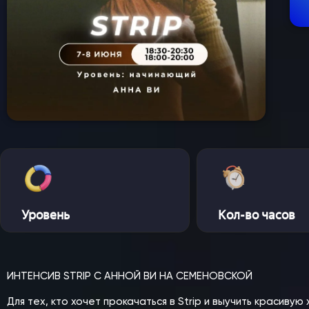
Спец-курсы
Курсы с нуля
Групповые
Сочи 2024
Направления
Детские 5+
Взрослые 16+
Сочи 2024
Лагерь дети
Контакты
Приложение
Уровень
Кол-во часов
Online
ИНТЕНСИВ STRIP С АННОЙ ВИ НА СЕМЕНОВСКОЙ
Для тех, кто хочет прокачаться в Strip и выучить красиву