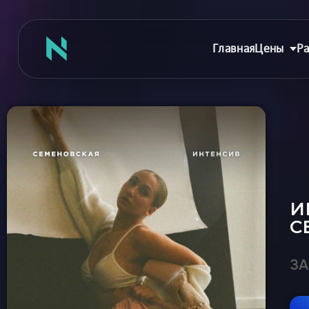
Главная
Цены
Ра
Главная
Цены
Абонементы
И
Аренда зала
С
Сертификаты
Съемка танцев
ЗА
Девичник
Расписание