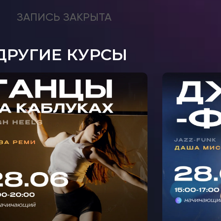
ЗАПИСЬ ЗАКРЫТА
ДРУГИЕ КУРСЫ
МАСТ
АСТЕР-КЛАСС ТАНЦЫ НА
Ф
АБЛУКАХ С ЛИЗОЙ РЕМИ
МИ
В КРЫЛАТСКОМ 🩵
С