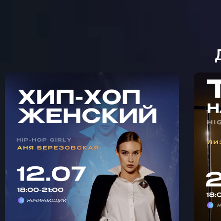
МАСТЕР-КЛАСС ЖЕНСКИЙ
М
ХИП-ХОП С АНЕЙ
К
БЕРЕЗОВСКОЙ В
КРЫЛАТСКОМ 🩵