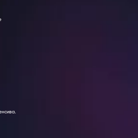
е
енсива.