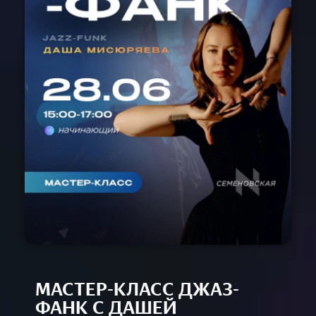
Расписание
Спец-курсы
Курсы с нуля
Групповые
Сочи 2024
Направления
Детские 5+
Взрослые 16+
Сочи 2024
Лагерь дети
Контакты
Приложение
Online
МАСТЕР-КЛАСС ДЖАЗ-
ФАНК С ДАШЕЙ