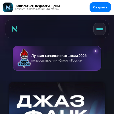
Записаться, педагоги, цены
Открыть
Открыть в приложении «Nemeria»
Лучшая танцевальная школа 2026
по версии премии «Спорт и Россия»
Главная
Цены
Абонементы
Аренда зала
Сертификаты
Съемка танцев
Девичник