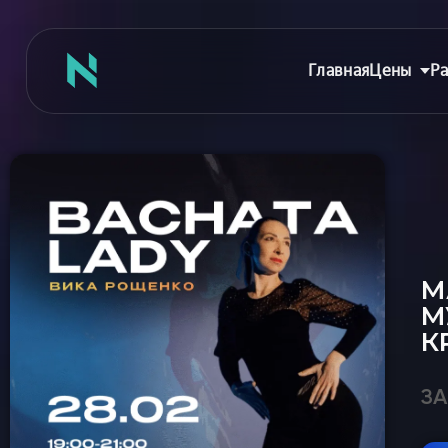
Главная
Цены
Ра
Главная
Цены
М
Абонементы
М
Аренда зала
К
Сертификаты
Съемка танцев
ЗА
Девичник
Расписание