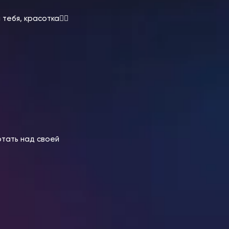
ебя, красотка👇🏻
отать над своей