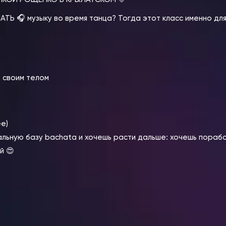
Ь 🎧 музыку во время танца? Тогда этот класс именно для т
о своим телом
е)
мальную базу bachata и хочешь расти дальше: хочешь пораб
й 😍