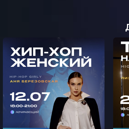
МАСТЕР-КЛАСС ЖЕНСКИЙ
М
ХИП-ХОП С АНЕЙ
К
БЕРЕЗОВСКОЙ В
КРЫЛАТСКОМ 🩵