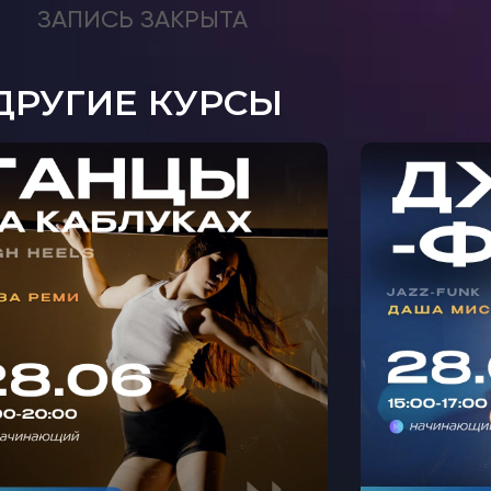
ЗАПИСЬ ЗАКРЫТА
ДРУГИЕ КУРСЫ
МАСТ
АСТЕР-КЛАСС ТАНЦЫ НА
Ф
АБЛУКАХ С ЛИЗОЙ РЕМИ
МИ
В КРЫЛАТСКОМ 🩵
С