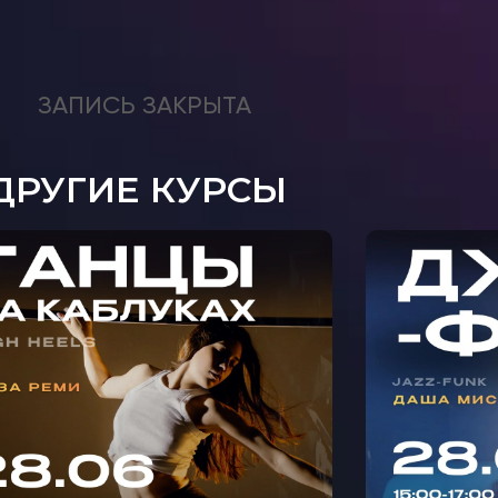
ЗАПИСЬ ЗАКРЫТА
ДРУГИЕ КУРСЫ
МАСТ
АСТЕР-КЛАСС ТАНЦЫ НА
Ф
АБЛУКАХ С ЛИЗОЙ РЕМИ
МИ
В КРЫЛАТСКОМ 🩵
С