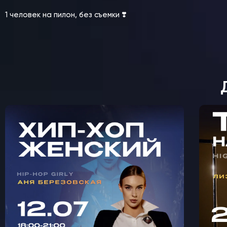
1 человек на пилон, без съемки ❣️
МАСТЕР-КЛАСС ЖЕНСКИЙ
М
ХИП-ХОП С АНЕЙ
К
БЕРЕЗОВСКОЙ В
КРЫЛАТСКОМ 🩵