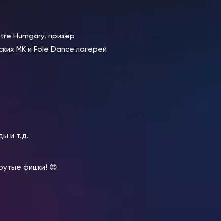
tre Humgary, призер
ких МК и Pole Dance лагерей
ы и т.д.
рутые фишки! 😍