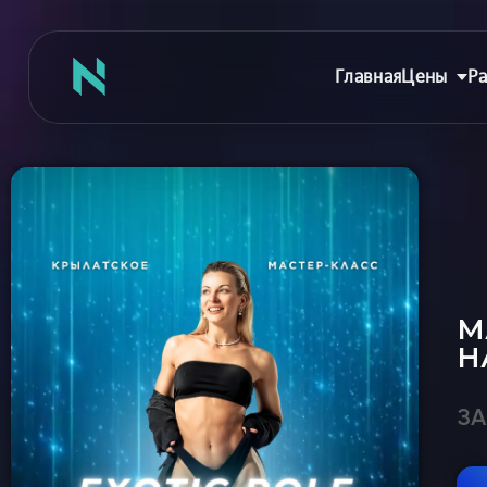
Главная
Цены
Ра
Главная
Цены
Абонементы
М
Аренда зала
Н
Сертификаты
Съемка танцев
ЗА
Девичник
Расписание