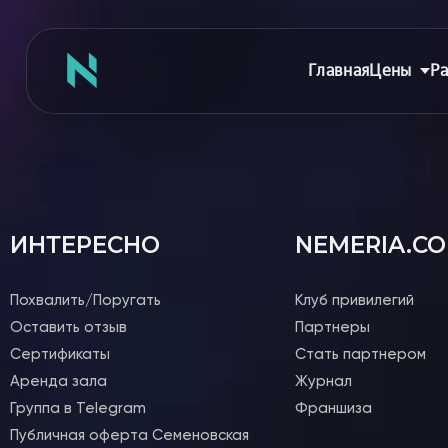
Главная
Цены
Ра
Главная
ИНТЕРЕСНО
NEMERIA.C
Цены
Абонементы
Похвалить/Поругать
Клуб привилегий
Аренда зала
Оставить отзыв
Партнеры
Сертификаты
Сертификаты
Стать партнером
Съемка танцев
Аренда зала
Журнал
Девичник
Группа в Telegram
Франшиза
Расписание
Публичная оферта Семеновская