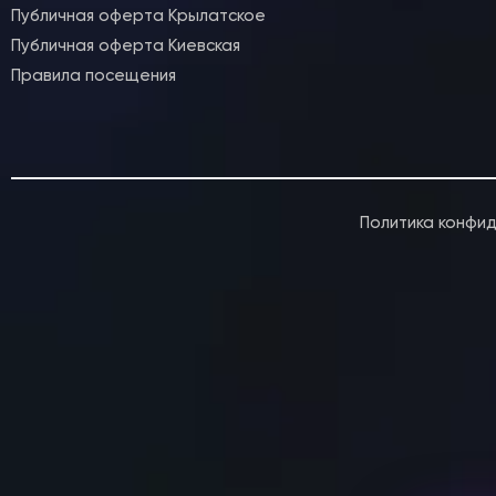
Публичная оферта Крылатское
Спец-курсы
Публичная оферта Киевская
Курсы с нуля
Правила посещения
Групповые
Сочи 2024
Направления
Детские 5+
Взрослые 16+
Политика конфи
Сочи 2024
Лагерь дети
Контакты
Приложение
Online