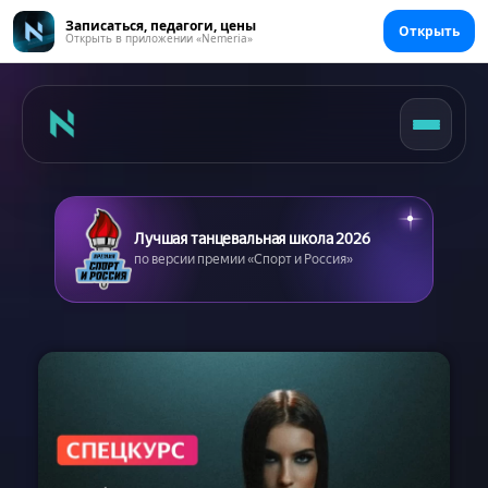
Записаться, педагоги, цены
Открыть
Открыть в приложении «Nemeria»
Лучшая танцевальная школа 2026
по версии премии «Спорт и Россия»
Главная
Цены
Абонементы
Аренда зала
Сертификаты
Съемка танцев
Девичник