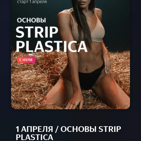
Расписание
Спец-курсы
Курсы с нуля
Групповые
Сочи 2024
Направления
Детские 5+
Взрослые 16+
Сочи 2024
Лагерь дети
Контакты
Приложение
Online
1 АПРЕЛЯ / ОСНОВЫ STRIP
PLASTICA