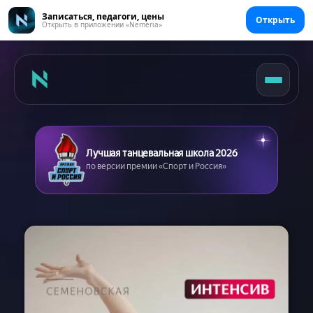
Записаться, педагоги, цены
Открыть
Открыть в приложении «Nemeria»
Лучшая танцевальная школа 2026
по версии премии «Спорт и Россия»
Главная
Цены
Абонементы
Аренда зала
Сертификаты
Съемка танцев
Девичник