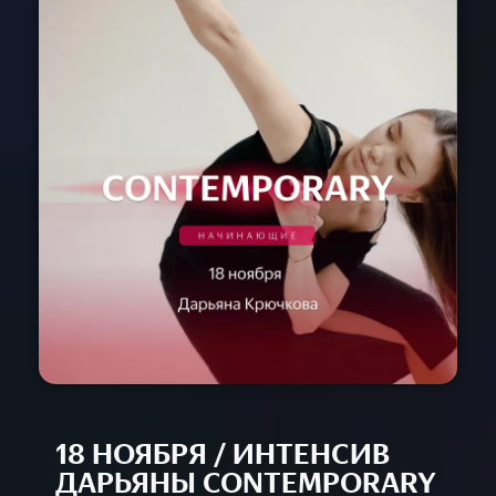
Расписание
Спец-курсы
Курсы с нуля
Групповые
Сочи 2024
Направления
Детские 5+
Взрослые 16+
Сочи 2024
Лагерь дети
Контакты
Приложение
Online
18 НОЯБРЯ / ИНТЕНСИВ
ДАРЬЯНЫ CONTEMPORARY