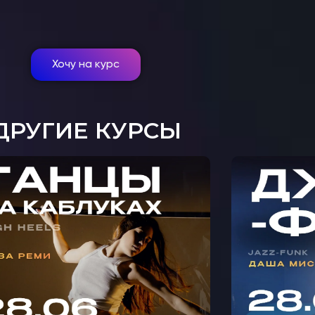
Хочу на курс
ДРУГИЕ КУРСЫ
МАСТ
АСТЕР-КЛАСС ТАНЦЫ НА
Ф
АБЛУКАХ С ЛИЗОЙ РЕМИ
МИ
В КРЫЛАТСКОМ 🩵
С