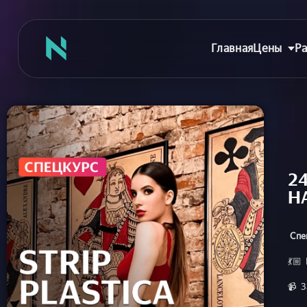
Главная
Цены
Ра
Главная
Цены
2
Н
Абонементы
Аренда зала
Сертификаты
Спец
Съемка танцев
💃🏼
Девичник
📹 З
Расписание