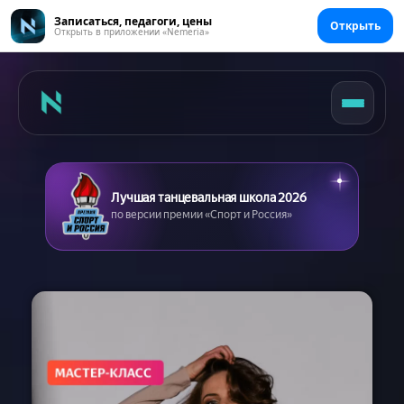
Записаться, педагоги, цены
Открыть
Открыть в приложении «Nemeria»
Лучшая танцевальная школа 2026
по версии премии «Спорт и Россия»
Главная
Цены
Абонементы
Аренда зала
Сертификаты
Съемка танцев
Девичник