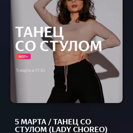
Расписание
Спец-курсы
Курсы с нуля
Групповые
Сочи 2024
Направления
Детские 5+
Взрослые 16+
Сочи 2024
Лагерь дети
Контакты
Приложение
Online
5 МАРТА / ТАНЕЦ СО
СТУЛОМ (LADY CHOREO)