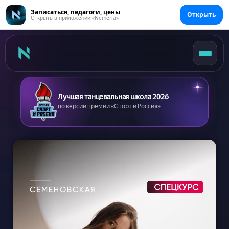
Записаться, педагоги, цены
Открыть
Открыть в приложении «Nemeria»
Лучшая танцевальная школа 2026
по версии премии «Спорт и Россия»
Главная
Цены
Абонементы
Аренда зала
Сертификаты
Съемка танцев
Девичник
Расписание