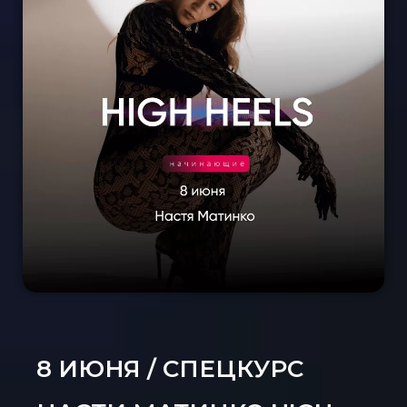
Спец-курсы
Курсы с нуля
Групповые
Сочи 2024
Направления
Детские 5+
Взрослые 16+
Сочи 2024
Лагерь дети
Контакты
Приложение
Online
8 ИЮНЯ / СПЕЦКУРС