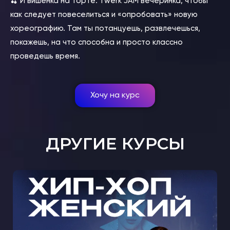
🍒 И вишенка на торте: Twerk JAM вечеринка, чтобы
как следует повеселиться и «опробовать» новую
хореографию. Там ты потанцуешь, развлечешься,
покажешь, на что способна и просто классно
проведешь время.
Хочу на курс
ДРУГИЕ КУРСЫ