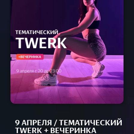
Расписание
Спец-курсы
Курсы с нуля
Групповые
Сочи 2024
Направления
Детские 5+
Взрослые 16+
Сочи 2024
Лагерь дети
Контакты
Приложение
Online
9 АПРЕЛЯ / ТЕМАТИЧЕСКИЙ
TWERK + ВЕЧЕРИНКА