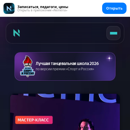
Записаться, педагоги, цены
Открыть
Открыть в приложении «Nemeria»
Лучшая танцевальная школа 2026
по версии премии «Спорт и Россия»
Главная
Цены
Абонементы
Аренда зала
Сертификаты
Съемка танцев
Девичник