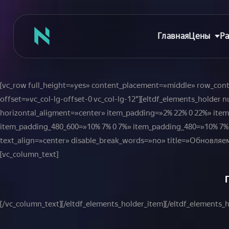
Главная
Цены
Ра
[vc_row full_height=»yes» content_placement=»middle» row_co
offset=»vc_col-lg-offset-0 vc_col-lg-12″][eltdf_elements_hold
Главная
horizontal_aligment=»center» item_padding=»2% 22% 0 22%» ite
Цены
item_padding_480_600=»10% 7% 0 7%» item_padding_480=»10% 7% 0
text_align=»center» disable_break_words=»no» title=»Обновляемс
Абонементы
[vc_column_text]
Аренда зала
Сертификаты
Съемка танцев
[/vc_column_text][/eltdf_elements_holder_item][/eltdf_elements_
Девичник
Расписание