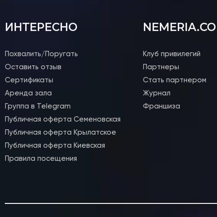
Спец-курсы
Курсы с нуля
ИНТЕРЕСНО
NEMERIA.C
Групповые
Сочи 2024
Похвалить/Поругать
Клуб привилегий
Направления
Оставить отзыв
Партнеры
Сертификаты
Стать партнером
Детские 5+
Аренда зала
Журнал
Взрослые 16+
Группа в Telegram
Франшиза
Сочи 2024
Публичная оферта Семеновская
Лагерь дети
Публичная оферта Крылатское
Контакты
Публичная оферта Киевская
Приложение
Правила посещения
Online