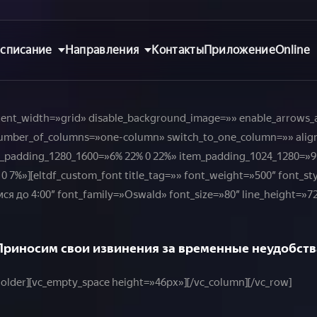
списание
Направления
Контакты
Приложение
Online
ntent_width=»grid» disable_background_image=»» enable_arrows
er number_of_columns=»one-column» switch_to_one_column=»» ali
m_padding_1280_1600=»6% 22% 0 22%» item_padding_1024_1280=»9
 7%»][eltdf_custom_font title_tag=»» font_weight=»500″ font_s
я до 4:00″ font_family=»Oswald» font_size=»80″ line_height=»72
Приносим свои извинения за временные неудобств
holder][vc_empty_space height=»46px»][/vc_column][/vc_row]