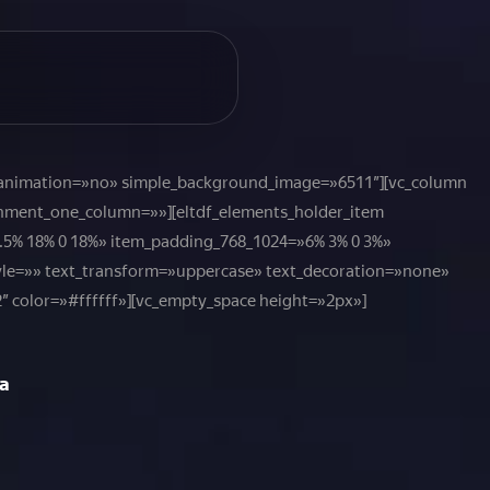
_animation=»no» simple_background_image=»6511″][vc_column
gnment_one_column=»»][eltdf_elements_holder_item
.5% 18% 0 18%» item_padding_768_1024=»6% 3% 0 3%»
tyle=»» text_transform=»uppercase» text_decoration=»none»
″ color=»#ffffff»][vc_empty_space height=»2px»]
а