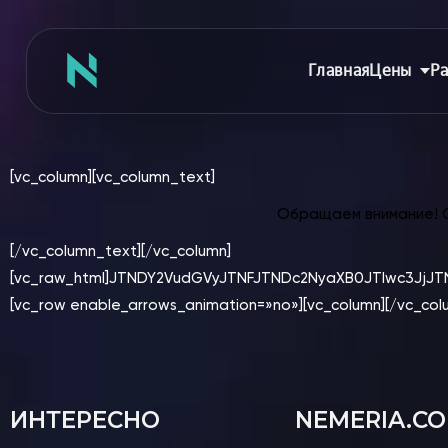
Главная
Цены
Ра
[vc_column][vc_column_text]
Главная
Обращаем внимание! От
Цены
[/vc_column_text][/vc_column]
[vc_raw_html]JTNDY2VudGVyJTNFJTNDc2NyaXB0JTIwc3JjJ
Абонементы
[vc_row enable_arrows_animation=»no»][vc_column][/vc_col
Аренда зала
Сертификаты
Съемка танцев
Девичник
ИНТЕРЕСНО
NEMERIA.C
Расписание