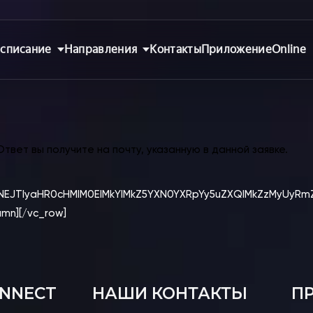
списание
Направления
Контакты
Приложение
Online
вет вы получите на почту, указанную в данной заявке.
TNEJTIyaHR0cHMlM0ElMkYlMkZ5YXN0YXRpYy5uZXQlMkZzMyUy
umn][/vc_row]
ONNECT
НАШИ КОНТАКТЫ
П