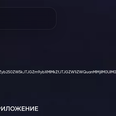
RmZyb250ZW5kJTJGZm9ybXMlMkZfJTJGZW1iZWQuanMlMjIlM0U
РИЛОЖЕНИЕ