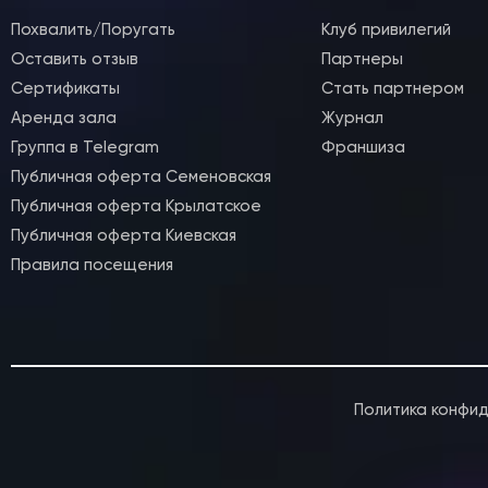
Спец-курсы
Похвалить/Поругать
Клуб привилегий
Курсы с нуля
Оставить отзыв
Партнеры
Групповые
Сертификаты
Стать партнером
Сочи 2024
Аренда зала
Журнал
Направления
Группа в Telegram
Франшиза
Публичная оферта Семеновская
Детские 5+
Публичная оферта Крылатское
Взрослые 16+
Публичная оферта Киевская
Сочи 2024
Правила посещения
Лагерь дети
Контакты
Приложение
Online
Политика конфи