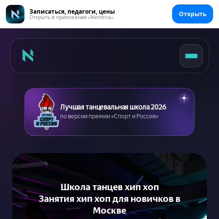
Записаться, педагоги, цены
Открыть
Открыть в приложении «Nemeria»
Лучшая танцевальная школа 2026
по версии премии «Спорт и Россия»
Главная
Цены
Абонементы
Аренда зала
Сертификаты
Школа танцев хип хоп
Съемка танцев
Занятия хип хоп для новичков в
Москве
Девичник