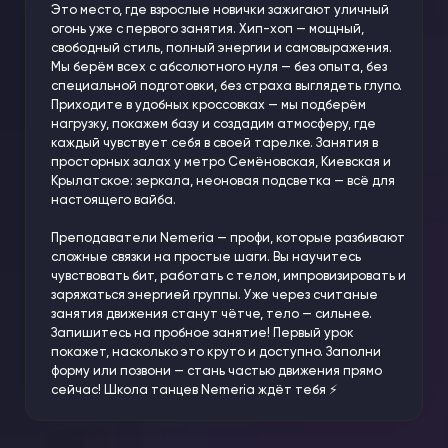
Это место, где взрослые новички зажигают уличный
огонь уже с первого занятия. Хип-хоп — мощный,
свободный стиль, полный энергии и самовыражения.
Мы берём всех с абсолютного нуля — без опыта, без
специальной подготовки, без страха выглядеть глупо.
Приходите в удобных кроссовках — мы подберём
нагрузку, покажем базу и создадим атмосферу, где
каждый чувствует себя в своей тарелке. Занятия в
просторных залах у метро Семёновская, Киевская и
Крылатское: зеркала, неоновая подсветка — всё для
настоящего вайба.
Преподаватели Nemeria — профи, которые разбивают
сложные связки на простые шаги. Вы научитесь
чувствовать бит, работать с телом, импровизировать и
заряжаться энергией группы. Уже через считаные
занятия движения станут чётче, тело — сильнее.
Запишитесь на пробное занятие! Первый урок
покажет, насколько это круто и доступно. Заполни
форму или позвони — стань частью движения прямо
сейчас! Школа танцев Nemeria ждёт тебя ⚡