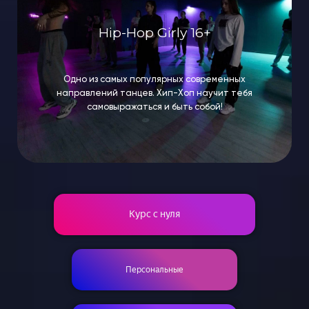
Расписание
Hip-Hop Girly 16+
Спец-курсы
Курсы с нуля
Групповые
Одно из самых популярных современных
Сочи 2024
направлений танцев. Хип-Хоп научит тебя
Направления
самовыражаться и быть собой!
Детские 5+
Взрослые 16+
Сочи 2024
Лагерь дети
Контакты
Курс с нуля
Приложение
Online
Персональные