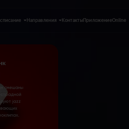
списание
Направления
Контакты
Приложение
Online
нк
ом смешаны
 эстрадной
зуют jazz
тывающих
еоклипах.