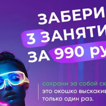
Т
3950 РУБ./МЕС
Посмотреть все