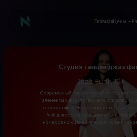
Главная
Цены
Ра
Студия танцев джаз фа
Главная
Цены
Jazz Funk 16+
Абонементы
Современный танцевальный микс, в котор
Аренда зала
элементы хип-хопа, вакинга, джазовой и
Сертификаты
хореографии. Многие хореографы исполь
Съемка танцев
funk для создания динамичных и захва
Девичник
номеров на сцене или в музыкальных вид
Расписание