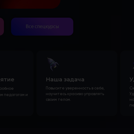
Все спецкурсы
нятие
Наша задача
У
Повысите уверенность в себе,
С
пробное
научитесь красиво управлять
Уд
м педагогам и
своим телом.
на
пе