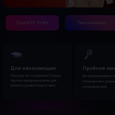
Спец-курсы
Курсы с нуля
Групповые
Группа 10-15 лет
Персональные
Сочи 2024
Направления
Детские 5+
Взрослые 16+
Сочи 2024
Лагерь дети
Для начинающих
Пробное за
Контакты
Никогда не танцевали? Наши
Не ограничиваем 
Приложение
группы предназначены для
посещение к разны
Online
разного уровня подготовки
направлениям