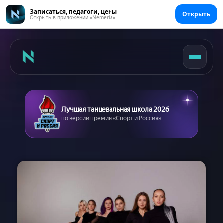
Записаться, педагоги, цены
Открыть
Открыть в приложении «Nemeria»
Лучшая танцевальная школа 2026
по версии премии «Спорт и Россия»
Главная
Цены
Абонементы
Аренда зала
Сертификаты
Съемка танцев
Девичник