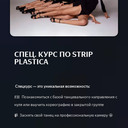
Расписание
Спец-курсы
Курсы с нуля
Групповые
Сочи 2024
Направления
СПЕЦ. КУРС ПО STRIP
Детские 5+
PLASTICA
Взрослые 16+
Сочи 2024
Лагерь дети
Контакты
Спецкурс — это уникальная возможность:
Приложение
💃🏼 Познакомиться с базой танцевального направления с
Online
нуля или выучить хореографию в закрытой группе
📹 Заснять свой танец на профессиональную камеру 🤩