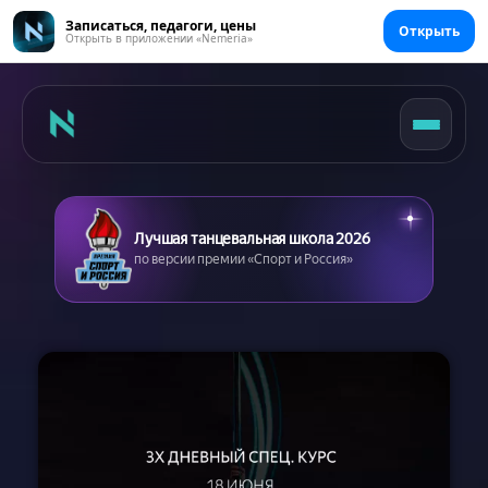
Записаться, педагоги, цены
Открыть
Открыть в приложении «Nemeria»
Лучшая танцевальная школа 2026
по версии премии «Спорт и Россия»
Главная
Цены
Абонементы
Аренда зала
Сертификаты
Съемка танцев
Девичник