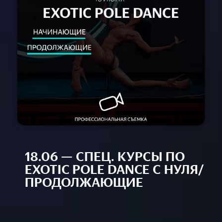
Расписание
Спец-курсы
Курсы с нуля
Групповые
Сочи 2024
Направления
Детские 5+
Взрослые 16+
Сочи 2024
Лагерь дети
Контакты
18.06 — СПЕЦ. КУРСЫ ПО
Приложение
EXOTIC POLE DANCE С НУЛЯ/
Online
ПРОДОЛЖАЮЩИЕ