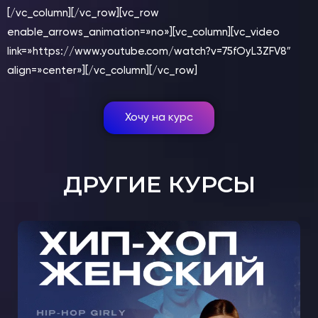
[/vc_column][/vc_row][vc_row
enable_arrows_animation=»no»][vc_column][vc_video
link=»https://www.youtube.com/watch?v=75fOyL3ZFV8″
align=»center»][/vc_column][/vc_row]
Хочу на курс
ДРУГИЕ КУРСЫ
МАСТЕР-КЛАСС ЖЕНСКИЙ ХИП-