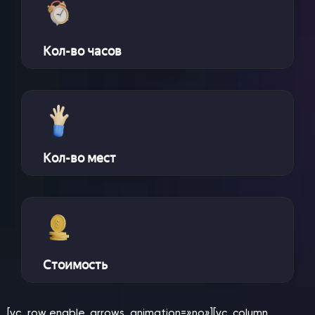
Кол-во часов
Кол-во мест
Стоимость
[vc_row enable_arrows_animation=»no»][vc_column