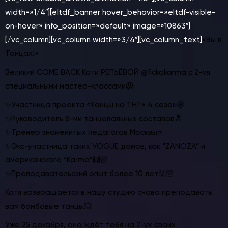
width=»1/4″][eltdf_banner hover_behavior=»eltdf-visible-
on-hover» info_position=»default» image=»10863″]
[/vc_column][vc_column width=»3/4″][vc_column_text]
«Вы в
Танцах!»
Великий COME BACK Кати РЕПЬЁВОЙ
@fickakarma
с 2-мя
специальными мастер-классами😱
✨Участница проекта «Танцы на ТНТ» 4 сезон🤩
✨Руководитель 8-ми танцевальных составов🔝
✨Тренер знаменитых педагогов Москвы⭐️
✨Экс-участница таких VOGUE домов, как “ZANOZA” и
американского “Karma”🙌🏻
✨Преподавательский опыт более 10 лет🙌🏻
Катя возвращается в нашу студию снова преподавать
вам бомбовые танцы💥
Уже 25 декабря, она ждёт тебя на 2-ух своих