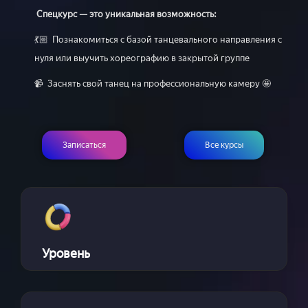
Расписание
Спецкурс — это уникальная возможность:
Спец-курсы
💃🏼 Познакомиться с базой танцевального направления с
Курсы с нуля
нуля или выучить хореографию в закрытой группе
Групповые
📹 Заснять свой танец на профессиональную камеру 🤩
Сочи 2024
Направления
Детские 5+
Записаться
Все курсы
Взрослые 16+
Сочи 2024
Лагерь дети
Контакты
Приложение
Online
Уровень