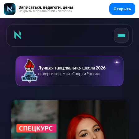
Записаться, педагоги, цены
Открыть
Открыть в приложении «Nemeria»
Лучшая танцевальная школа 2026
по версии премии «Спорт и Россия»
Главная
Цены
Абонементы
Аренда зала
Сертификаты
Съемка танцев
Девичник