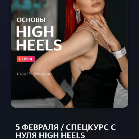
Расписание
Спец-курсы
Курсы с нуля
Групповые
Сочи 2024
Направления
Детские 5+
Взрослые 16+
Сочи 2024
Лагерь дети
Контакты
Приложение
Online
5 ФЕВРАЛЯ / СПЕЦКУРС С
НУЛЯ HIGH HEELS