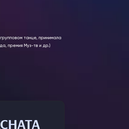
в групповом танце, принимала
а, премия Муз-тв и др.)
ACHATA