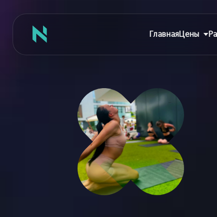
Главная
Цены
Ра
Главная
Цены
Абонементы
Аренда зала
Сертификаты
Съемка танцев
Девичник
Расписание