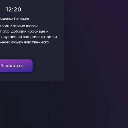
12:20
Рощенко Виктория
ягким базовым шагом
hata, добавим красивые и
я руками, отвлечемся от дел и
ойную музыку чувственного
Записаться