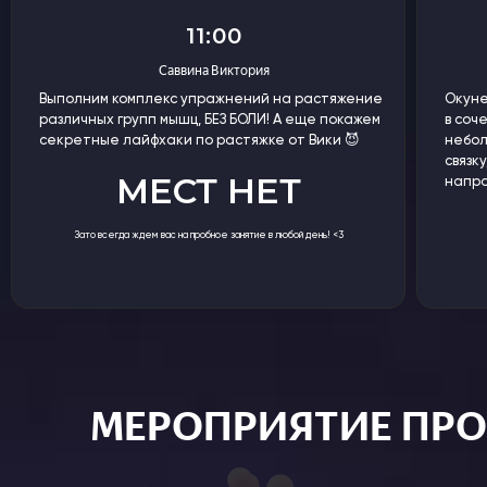
11:00
Саввина Виктория
Выполним комплекс упражнений на растяжение
Окуне
различных групп мышц, БЕЗ БОЛИ! А еще покажем
в соч
секретные лайфхаки по растяжке от Вики 😈
небол
связк
МЕСТ НЕТ
напр
Зато всегда ждем вас на пробное занятие в любой день! <3
МЕРОПРИЯТИЕ ПР