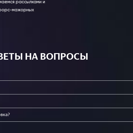
маемся рассылками и
 форс-мажорных
ВЕТЫ НА ВОПРОСЫ
овка?