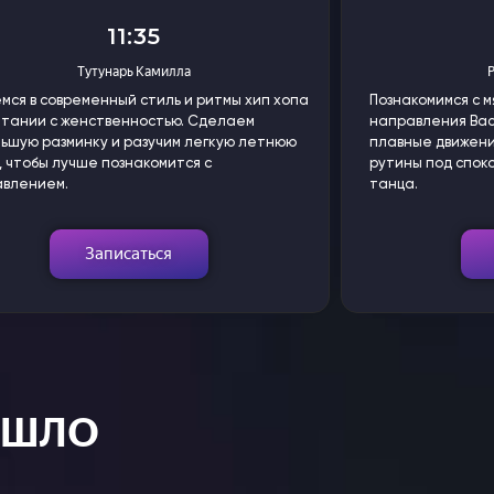
11:35
Тутунарь Камилла
мся в современный стиль и ритмы хип хопа
Познакомимся с м
етании с женственностью. Сделаем
направления Bac
ьшую разминку и разучим легкую летнюю
плавные движени
у, чтобы лучше познакомится с
рутины под спок
авлением.
танца.
Записаться
ОШЛО