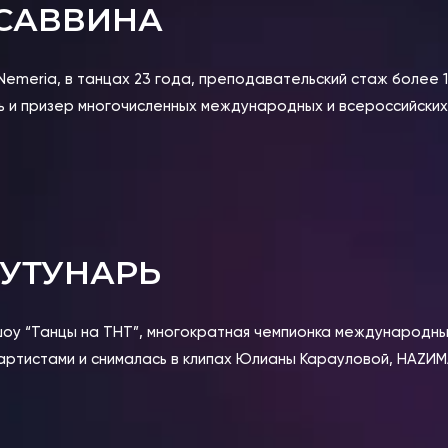
 САВВИНА
emeria, в танцах 23 года, преподавательский стаж более 1
ль и призер многочисленных международных и всероссийски
УТУНАРЬ
 шоу “Танцы на ТНТ”, многократная чемпионка международны
артистами и снималась в клипах Юлианы Карауловой, НАZИМА