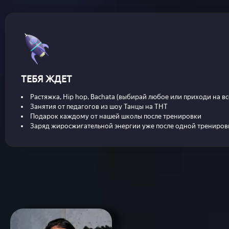
Спец-курсы
Курсы с нуля
Групповые
Сочи 2024
Направления
ТЕБЯ ЖДЕТ
Детские 5+
Растяжка, Hip hop, Bachata (выбирай любое или приходи на вс
Взрослые 16+
Занятия от педагогов из шоу Танцы на ТНТ
Сочи 2024
Подарок каждому от нашей школы после тренировки
Заряд жиросжигательной энергии уже после одной трениров
Лагерь дети
Контакты
Приложение
Online